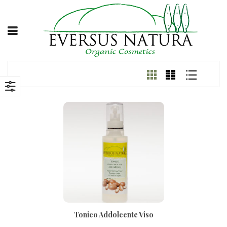
Tonico Addolcente Viso
All’Argan 200ml