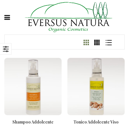
Shampoo Addolcente
Tonico Addolcente Viso
All’Argan 200ml
All’Argan 200ml