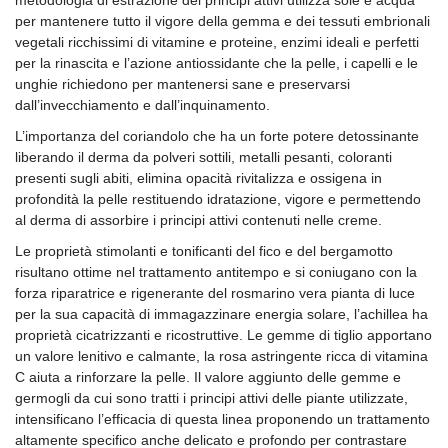
metodologia di estrazione dei principi attivi utilizza sole e acqua
per mantenere tutto il vigore della gemma e dei tessuti embrionali
vegetali ricchissimi di vitamine e proteine, enzimi ideali e perfetti
per la rinascita e l’azione antiossidante che la pelle, i capelli e le
unghie richiedono per mantenersi sane e preservarsi
dall’invecchiamento e dall’inquinamento.
L’importanza del coriandolo che ha un forte potere detossinante
liberando il derma da polveri sottili, metalli pesanti, coloranti
presenti sugli abiti, elimina opacità rivitalizza e ossigena in
profondità la pelle restituendo idratazione, vigore e permettendo
al derma di assorbire i principi attivi contenuti nelle creme.
Le proprietà stimolanti e tonificanti del fico e del bergamotto
risultano ottime nel trattamento antitempo e si coniugano con la
forza riparatrice e rigenerante del rosmarino vera pianta di luce
per la sua capacità di immagazzinare energia solare, l’achillea ha
proprietà cicatrizzanti e ricostruttive. Le gemme di tiglio apportano
un valore lenitivo e calmante, la rosa astringente ricca di vitamina
C aiuta a rinforzare la pelle. Il valore aggiunto delle gemme e
germogli da cui sono tratti i principi attivi delle piante utilizzate,
intensificano l’efficacia di questa linea proponendo un trattamento
altamente specifico anche delicato e profondo per contrastare