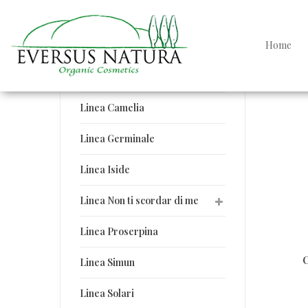
Linee Eversus Natura
Home
Linea Argan
Linea Beneficio
Linea Camelia
Linea Germinale
Linea Iside
Linea Non ti scordar di me
Linea Proserpina
C
Linea Simun
Linea Solari