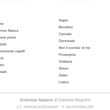
Argan
me
Beneficio
rsus Natura
Camelia
erie prime
Germinale
dotti
Non ti scordar di me
eramente capelli
Proserpina
ub
Viridiana
ino
Simun
tatti
Solari
Listino
Eversus Natura
di Daniela Negroni
C.F. NGRDNL61D52A944F - P. IVA 03393481209