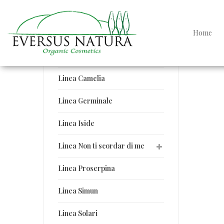
Linee Eversus Natura
Home
Linea Argan
Linea Beneficio
Linea Camelia
Linea Germinale
Linea Iside
Linea Non ti scordar di me
Linea Proserpina
Linea Simun
Linea Solari