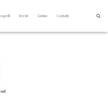
capelli
Scrub
Listino
Contatti
50ml