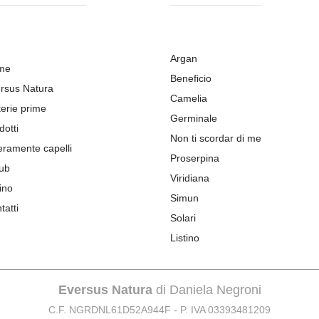
Argan
me
Beneficio
rsus Natura
Camelia
erie prime
Germinale
dotti
Non ti scordar di me
eramente capelli
Proserpina
ub
Viridiana
ino
Simun
tatti
Solari
Listino
Eversus Natura
di Daniela Negroni
C.F. NGRDNL61D52A944F - P. IVA 03393481209