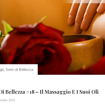
gli
,
Semi di Bellezza
Di Bellezza #18 – Il Massaggio E I Suoi Oli
embre 2018