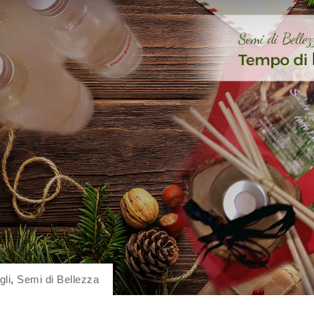
gli
,
Semi di Bellezza