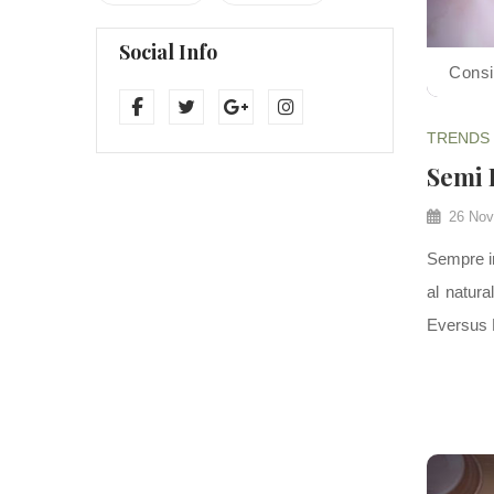
Social Info
Consi
TRENDS
Semi
26 Nov
Sempre in
al natura
Eversus Na