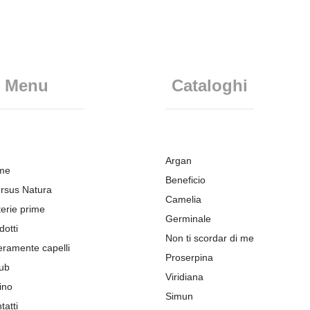
Menu
Cataloghi
Argan
me
Beneficio
rsus Natura
Camelia
erie prime
Germinale
dotti
Non ti scordar di me
eramente capelli
Proserpina
ub
Viridiana
ino
Simun
tatti