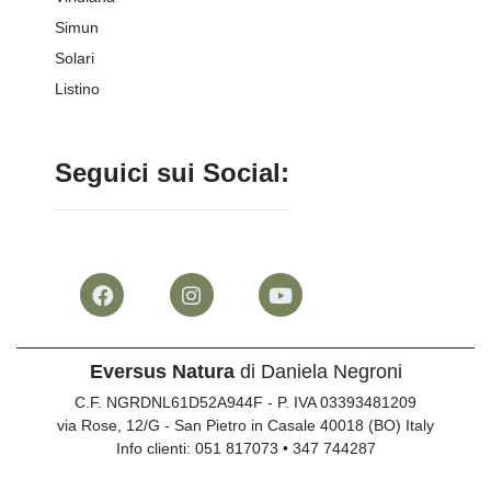
Simun
Solari
Listino
Seguici sui Social:
Eversus Natura
di Daniela Negroni
C.F. NGRDNL61D52A944F - P. IVA 03393481209
via Rose, 12/G - San Pietro in Casale 40018 (BO) Italy
Info clienti:
051 817073
•
347 744287