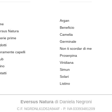
Argan
me
Beneficio
rsus Natura
Camelia
erie prime
Germinale
dotti
Non ti scordar di me
eramente capelli
Proserpina
ub
Viridiana
ino
Simun
tatti
Solari
Listino
Eversus Natura
di Daniela Negroni
C.F. NGRDNL61D52A944F - P. IVA 03393481209