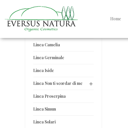
Linee Eversus Natura
Home
Linea Argan
Linea Beneficio
Linea Camelia
Linea Germinale
Linea Iside
Linea Non ti scordar di me
Linea Proserpina
Linea Simun
Linea Solari