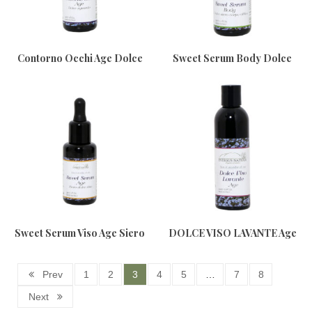
Contorno Occhi Age Dolce
Sweet Serum Body Dolce
Sguardo 30ml
Siero Corpo Attivo 50ml
Sweet Serum Viso Age Siero
DOLCE VISO LAVANTE Age
Dolce Viso 30ml
200ml
Prev
1
2
3
4
5
…
7
8
Next