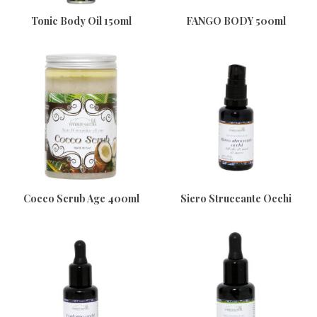
Tonic Body Oil 150ml
FANGO BODY 500ml
Cocco Scrub Age 400ml
Siero Struccante Occhi
All’olio Di Semi Di Zucca
30ml