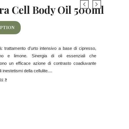
ra Cell Body Oil 500ml
IPTION
à: trattamento d’urto intensivo a base di cipresso,
no e limone. Sinergia di oli essenziali che
ono un efficace azione di contrasto coadiuvante
i inestetismi della cellulite....
re