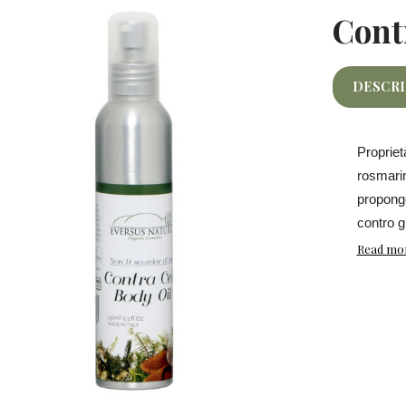
Cont
DESCR
Propriet
rosmari
propong
contro gl
Read mo