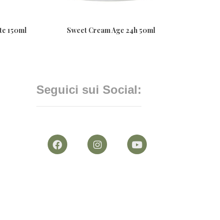
te 150ml
Sweet Cream Age 24h 50ml
O
Seguici sui Social: