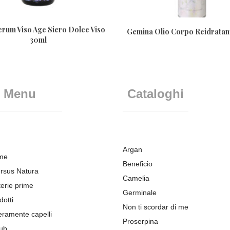
rum Viso Age Siero Dolce Viso
Gemina Olio Corpo Reidratan
30ml
Menu
Cataloghi
Argan
me
Beneficio
rsus Natura
Camelia
erie prime
Germinale
dotti
Non ti scordar di me
eramente capelli
Proserpina
ub