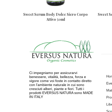
 Di Semi
Sweet Serum Body Dolce Siero Corpo
Sweet Se
Attivo 50ml
Ci impegniamo per assicurarvi
Ho
benessere, vitalità, bellezza, forza e
vigore come voi foste in contatto diretto
Eve
con l'ambiente naturale in cui sono
cresciuti alberi, piante e fiori. Tutti i
Mat
prodotti EVERSUS NATURA sono MADE
IN ITALY
Pro
Lib
Scr