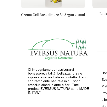
Gambe
Latt
Crema Cell Rosadimare All’Argan 200ml
Ci impegniamo per assicurarvi
Ho
benessere, vitalità, bellezza, forza e
vigore come voi foste in contatto diretto
Eve
con l'ambiente naturale in cui sono
cresciuti alberi, piante e fiori. Tutti i
Mat
prodotti EVERSUS NATURA sono MADE
IN ITALY
Pro
Lib
Scr