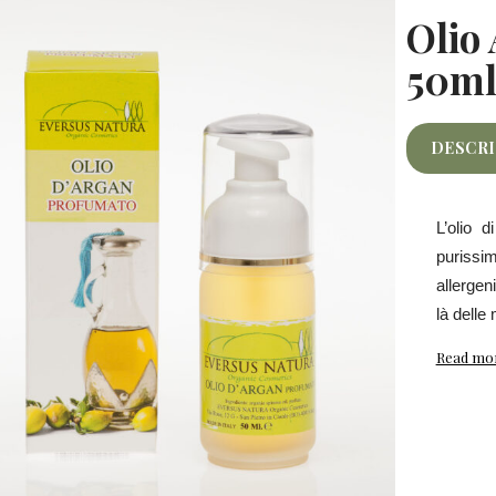
Olio
50m
DESCR
L’olio
purissi
allergen
là delle
Read mo