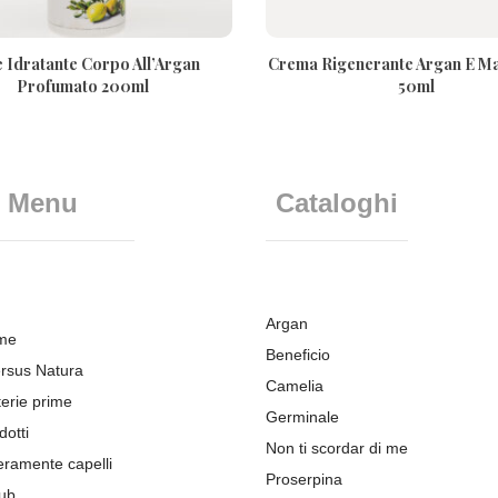
e Idratante Corpo All’Argan
Crema Rigenerante Argan E M
Profumato 200ml
50ml
Menu
Cataloghi
Argan
me
Beneficio
rsus Natura
Camelia
erie prime
Germinale
dotti
Non ti scordar di me
eramente capelli
Proserpina
ub