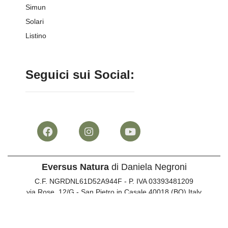
Simun
Solari
Listino
Seguici sui Social:
Eversus Natura
di Daniela Negroni
C.F. NGRDNL61D52A944F - P. IVA 03393481209
via Rose, 12/G - San Pietro in Casale 40018 (BO) Italy
Info clienti:
051 817073
•
347 744287