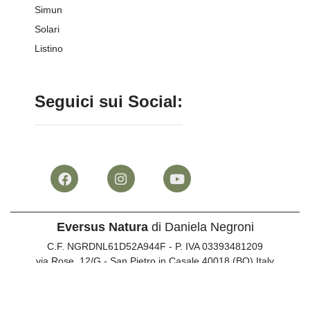
Simun
Solari
Listino
Seguici sui Social:
Eversus Natura
di Daniela Negroni
C.F. NGRDNL61D52A944F - P. IVA 03393481209
via Rose, 12/G - San Pietro in Casale 40018 (BO) Italy
Info clienti:
051 817073
•
347 744287