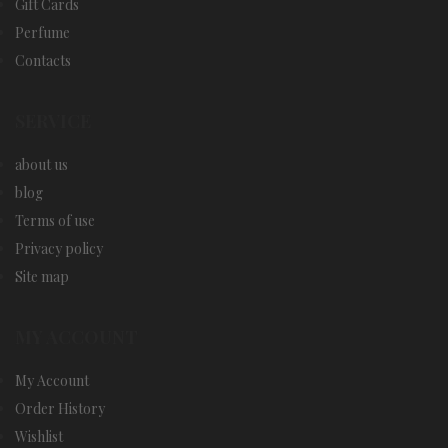
Gift Cards
Perfume
Contacts
SERVICE
about us
blog
Terms of use
Privacy policy
Site map
MY ACCOUNT
My Account
Order History
Wishlist