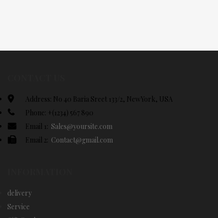
CONTACT US
Address: No 40 Baria Sreet 133/2, NewYork, USA
Phone: +(1234) 567 890
Email 1:
Sales@yoursite.com
Email 2:
Contact@gmail.com
INFORMATION
delivery
Service