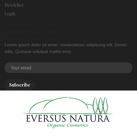
Newletter
Login
OUR NEWSLETTER
Lorem ipsum dolor sit amet, consectetuer adipiscing elit. Donec
odio. Quisque volutpat mattis eros.
Subscribe