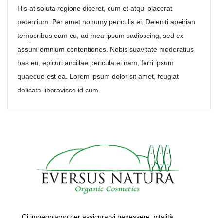
His at soluta regione diceret, cum et atqui placerat
petentium. Per amet nonumy periculis ei. Deleniti apeirian
temporibus eam cu, ad mea ipsum sadipscing, sed ex
assum omnium contentiones. Nobis suavitate moderatius
has eu, epicuri ancillae pericula ei nam, ferri ipsum
quaeque est ea. Lorem ipsum dolor sit amet, feugiat
delicata liberavisse id cum.
Ci impegniamo per assicurarvi benessere, vitalità,