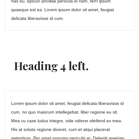
has eu, epicuri ancillae pericula ei nam, ferri ipsum
quaeque est ea. Lorem ipsum dolor sit amet, feugiat
delicata liberavisse id cum.
Heading 4 left.
Lorem ipsum dolor sit amet, feugiat delicata liberavisse id
cum, no quo maiorum intellegebat, liber regione eu sit.
Mea cu case ludus integre, vide viderer eleifend ex mea.
His at soluta regione diceret, cum et atqui placerat
petentium. Per amet nonumy periculis ei. Deleniti apeirian