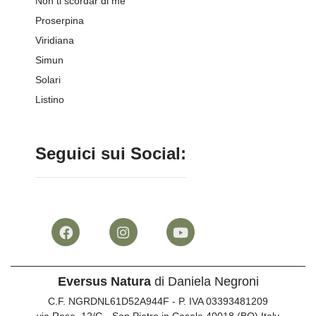
Non ti scordar di me
Proserpina
Viridiana
Simun
Solari
Listino
Seguici sui Social:
Eversus Natura
di Daniela Negroni
C.F. NGRDNL61D52A944F - P. IVA 03393481209