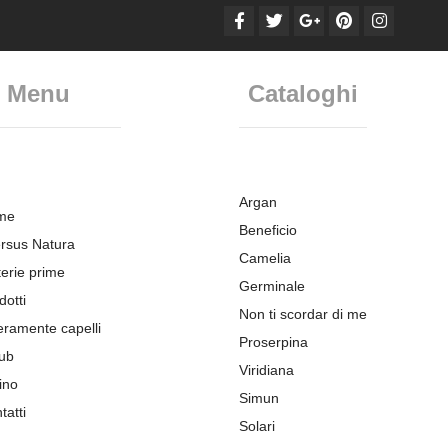
Menu
Cataloghi
Argan
me
Beneficio
rsus Natura
Camelia
erie prime
Germinale
dotti
Non ti scordar di me
eramente capelli
Proserpina
ub
Viridiana
ino
Simun
tatti
Solari