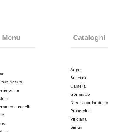
Menu
Cataloghi
Argan
me
Beneficio
rsus Natura
Camelia
erie prime
Germinale
dotti
Non ti scordar di me
eramente capelli
Proserpina
ub
Viridiana
ino
Simun
tatti