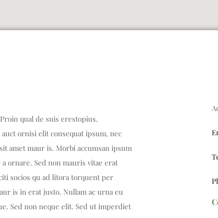
A
Proin qual de suis erestopius.
E
auct ornisi elit consequat ipsum, nec
 a sit amet maur is. Morbi accumsan ipsum
T
r a ornare. Sed non mauris vitae erat
citi socios qu ad litora torquent per
P
ur is in erat justo. Nullam ac urna eu
C
ue. Sed non neque elit. Sed ut imperdiet